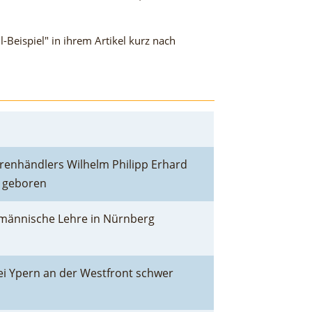
-Beispiel" in ihrem Artikel kurz nach
warenhändlers Wilhelm Philipp Erhard
d geboren
männische Lehre in Nürnberg
ei Ypern an der Westfront schwer