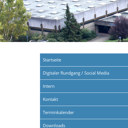
1
2
3
4
5
6
Startseite
Digitaler Rundgang / Social Media
Intern
Kontakt
Terminkalender
Downloads